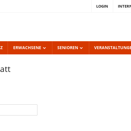
LOGIN
INTER
endKulturZentrum
burgerhof
UZ
ERWACHSENE
SENIOREN
VERANSTALTUNG
att