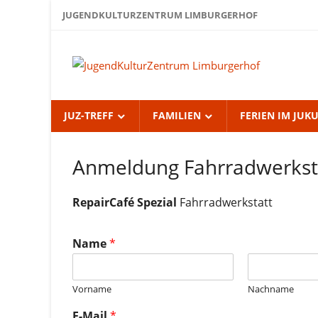
Zum
JUGENDKULTURZENTRUM LIMBURGERHOF
Inhalt
springen
Jug
Lim
JUZ-TREFF
FAMILIEN
FERIEN IM JUK
Anmeldung Fahrradwerkst
RepairCafé Spezial
Fahrradwerkstatt
Name
*
Vorname
Nachname
E-Mail
*