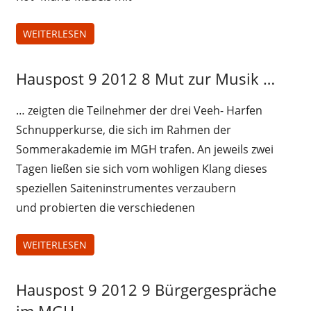
WEITERLESEN
Hauspost 9 2012 8 Mut zur Musik …
Hauspost
9 2012
… zeigten die Teilnehmer der drei Veeh- Harfen
Schnupperkurse, die sich im Rahmen der
Sommerakademie im MGH trafen. An jeweils zwei
Tagen ließen sie sich vom wohligen Klang dieses
speziellen Saiteninstrumentes verzaubern
und probierten die verschiedenen
WEITERLESEN
Hauspost 9 2012 9 Bürgergespräche
Hauspost
9 2012
im MGH