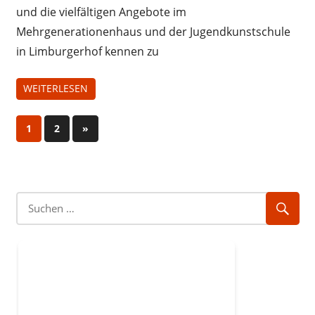
und die vielfältigen Angebote im
Mehrgenerationenhaus und der Jugendkunstschule
in Limburgerhof kennen zu
WEITERLESEN
Seitennummerierung
Nächste
1
2
»
Beiträge
der
Beiträge