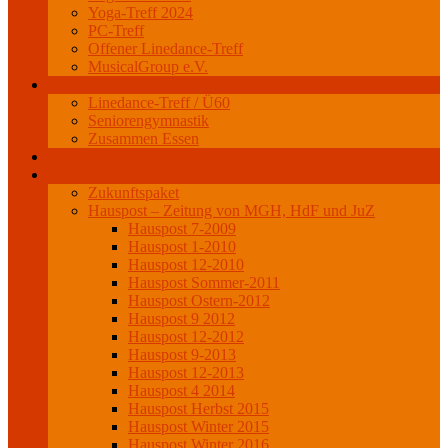
Yoga-Treff 2024
PC-Treff
Offener Linedance-Treff
MusicalGroup e.V.
Senioren
Linedance-Treff / Ü60
Seniorengymnastik
Zusammen Essen
Veranstaltungen
Projekte
Zukunftspaket
Hauspost – Zeitung von MGH, HdF und JuZ
Hauspost 7-2009
Hauspost 1-2010
Hauspost 12-2010
Hauspost Sommer-2011
Hauspost Ostern-2012
Hauspost 9 2012
Hauspost 12-2012
Hauspost 9-2013
Hauspost 12-2013
Hauspost 4 2014
Hauspost Herbst 2015
Hauspost Winter 2015
Hauspost Winter 2016