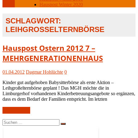
Hauspost Winter 2020
SCHLAGWORT:
LEIHGROSSELTERNBÖRSE
Hauspost
Hauspost Ostern 2012 7 –
Ostern-
MEHRGENERATIONENHAUS
2012
01.04.2012
Dagmar Hohlüchte
0
Kinder gut aufgehoben Babysitterbörse als erste Aktion –
Leihgroßelternbörse geplant ! Das MGH möchte die in
Limburgerhof vorhandenen Kinderbetreuungsangebote so ergänzen,
dass es dem Bedarf der Familien entspricht. Im letzten
Weiterlesen
Suchen
Suchen
nach: