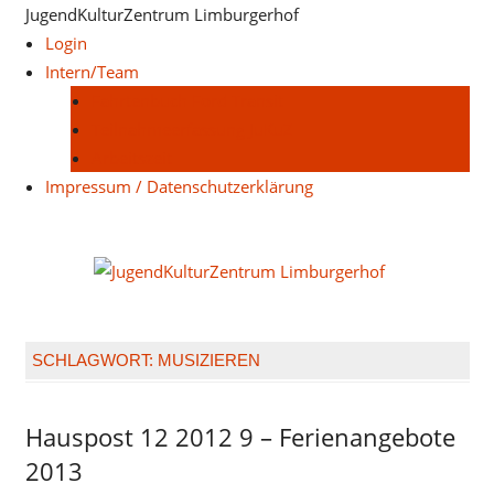
Zum
JugendKulturZentrum Limburgerhof
Inhalt
Login
springen
Intern/Team
Fahrtenbuch Ford Transit
Teilnahmeerfassung JuKuZ
Arbeitszeit
Impressum / Datenschutzerklärung
Juge
Limb
SCHLAGWORT:
MUSIZIEREN
Hauspost 12 2012 9 – Ferienangebote
Hauspost
12-2012
2013