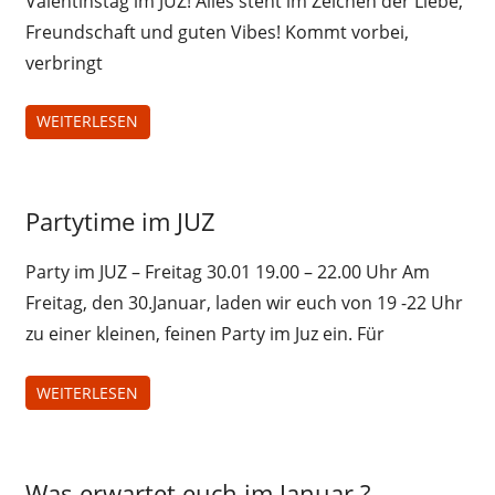
Valentinstag im JUZ! Alles steht im Zeichen der Liebe,
Freundschaft und guten Vibes! Kommt vorbei,
verbringt
WEITERLESEN
Jugendliche
Partytime im JUZ
Juz-
Treff
Party im JUZ – Freitag 30.01 19.00 – 22.00 Uhr Am
Freitag, den 30.Januar, laden wir euch von 19 -22 Uhr
zu einer kleinen, feinen Party im Juz ein. Für
WEITERLESEN
Jugendliche
Was erwartet euch im Januar ?