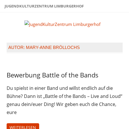
Zum
JUGENDKULTURZENTRUM LIMBURGERHOF
Inhalt
springen
Juge
Limb
AUTOR:
MARY-ANNE BRÖLLOCHS
Jugendliche
Bewerbung Battle of the Bands
Juz-
Treff
Du spielst in einer Band und willst endlich auf die
Sommer
Bühne? Dann ist „Battle of the Bands – Live and Loud“
2026
genau dein/euer Ding! Wir geben euch die Chance,
eure
WEITERLESEN