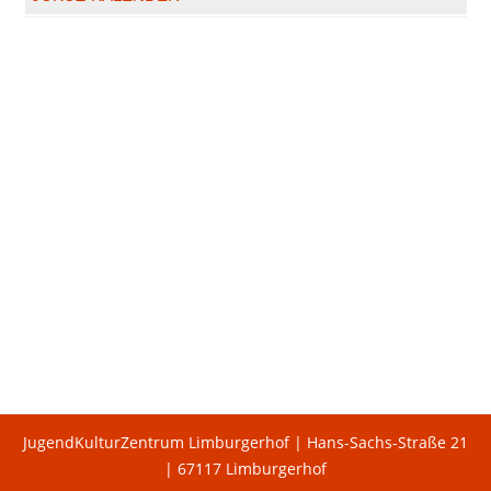
JugendKulturZentrum Limburgerhof | Hans-Sachs-Straße 21
| 67117 Limburgerhof