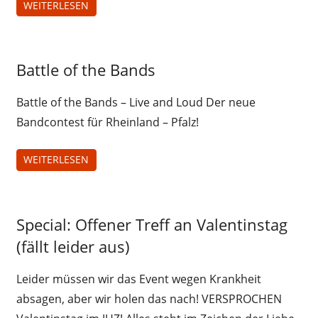
WEITERLESEN
Uncategorized
Battle of the Bands
Battle of the Bands – Live and Loud Der neue
Bandcontest für Rheinland – Pfalz!
WEITERLESEN
Jugendliche
Special: Offener Treff an Valentinstag
Juz-
(fällt leider aus)
Treff
Leider müssen wir das Event wegen Krankheit
absagen, aber wir holen das nach! VERSPROCHEN