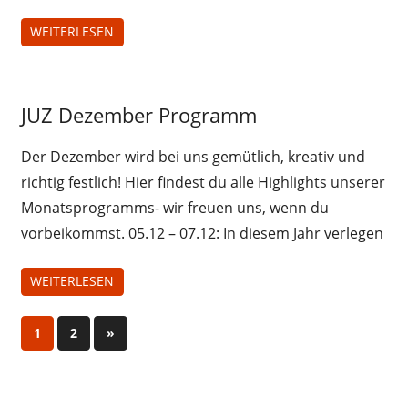
WEITERLESEN
Jugendliche
JUZ Dezember Programm
Juz-
Treff
Der Dezember wird bei uns gemütlich, kreativ und
richtig festlich! Hier findest du alle Highlights unserer
Monatsprogramms- wir freuen uns, wenn du
vorbeikommst. 05.12 – 07.12: In diesem Jahr verlegen
WEITERLESEN
Seitennummerierung
Nächste
1
2
»
Beiträge
der
Beiträge