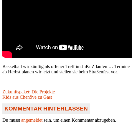
Basketball wir künftig als offener Treff im JuKuZ laufen … Termine
ab Herbst planen wir jetzt und stellen sie beim Straßenfest vor.
Beitragsnavigation
Vorheriger
Zukunftspaket: Die Projekte
Beitrag:
Nächster
Kids aus Chenôve zu Gast
Beitrag:
KOMMENTAR HINTERLASSEN
Du musst
angemeldet
sein, um einen Kommentar abzugeben.