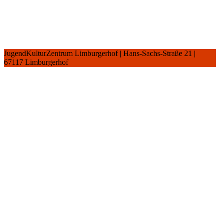
JugendKulturZentrum Limburgerhof | Hans-Sachs-Straße 21 |
67117 Limburgerhof