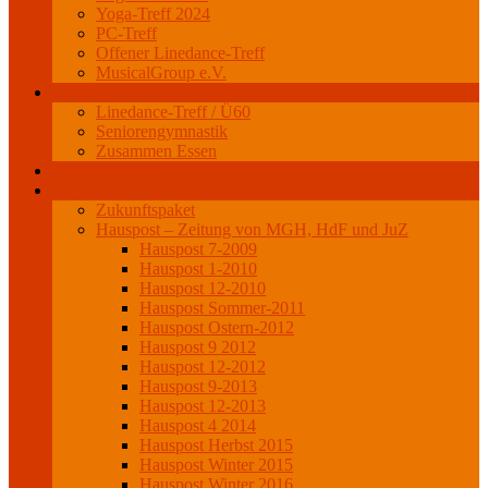
Yoga-Treff 2024
PC-Treff
Offener Linedance-Treff
MusicalGroup e.V.
Senioren
Linedance-Treff / Ü60
Seniorengymnastik
Zusammen Essen
Veranstaltungen
Projekte
Zukunftspaket
Hauspost – Zeitung von MGH, HdF und JuZ
Hauspost 7-2009
Hauspost 1-2010
Hauspost 12-2010
Hauspost Sommer-2011
Hauspost Ostern-2012
Hauspost 9 2012
Hauspost 12-2012
Hauspost 9-2013
Hauspost 12-2013
Hauspost 4 2014
Hauspost Herbst 2015
Hauspost Winter 2015
Hauspost Winter 2016