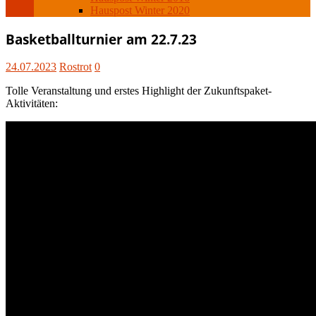
Hauspost Winter 2020
Uncategorized
Basketballturnier am 22.7.23
24.07.2023
Rostrot
0
Tolle Veranstaltung und erstes Highlight der Zukunftspaket-
Aktivitäten: