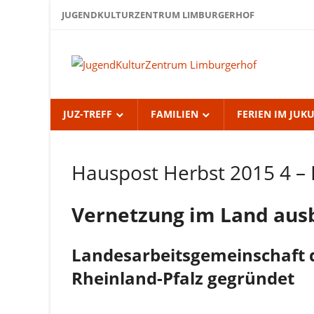
Zum
JUGENDKULTURZENTRUM LIMBURGERHOF
Inhalt
springen
Jug
Lim
JUZ-TREFF
FAMILIEN
FERIEN IM JUK
Hauspost Herbst 2015 4 
Hauspost
Herbst
2015
Vernetzung im Land au
Landesarbeitsgemeinschaft 
Rheinland-Pfalz gegründet