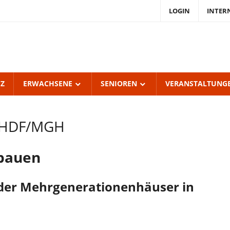
LOGIN
INTER
endKulturZentrum
burgerhof
UZ
ERWACHSENE
SENIOREN
VERANSTALTUNG
– HDF/MGH
sbauen
der Mehrgenerationenhäuser in