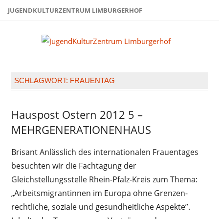
Zum
JUGENDKULTURZENTRUM LIMBURGERHOF
Inhalt
springen
Juge
Limb
SCHLAGWORT:
FRAUENTAG
Hauspost Ostern 2012 5 –
Hauspost
Ostern-
MEHRGENERATIONENHAUS
2012
Brisant Anlässlich des internationalen Frauentages
besuchten wir die Fachtagung der
Gleichstellungsstelle Rhein-Pfalz-Kreis zum Thema:
„Arbeitsmigrantinnen im Europa ohne Grenzen-
rechtliche, soziale und gesundheitliche Aspekte”.