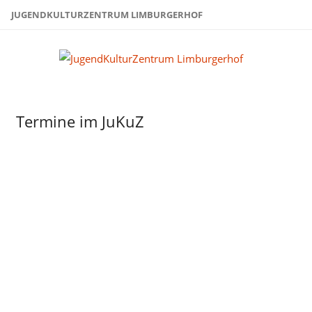
Zum
JUGENDKULTURZENTRUM LIMBURGERHOF
Inhalt
springen
Juge
Limb
Termine im JuKuZ
ICS-
JuZTreff