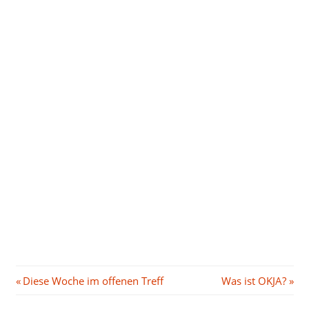
Beitragsnavigation
Vorheriger
Nächster
Diese Woche im offenen Treff
Was ist OKJA?
Beitrag:
Beitrag: