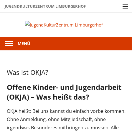
Zum
JUGENDKULTURZENTRUM LIMBURGERHOF
Inhalt
springen
Juge
Limb
MENÜ
Jugendliche
Was ist OKJA?
Juz-
Treff
Offene Kinder- und Jugendarbeit
Kinder
(OKJA) – Was heißt das?
OKJA heißt:
Bei uns kannst du einfach vorbeikommen.
Ohne Anmeldung, ohne Mitgliedschaft, ohne
irgendwas Besonderes mitbringen zu müssen. Alle