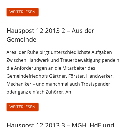
WEITERLESEN
Hauspost 12 2013 2 – Aus der
Hauspost
12-2013
Gemeinde
Areal der Ruhe birgt unterschiedlichste Aufgaben
Zwischen Handwerk und Trauerbewältigung pendeln
die Anforderungen an die Mitarbeiter des
Gemeindefriedhofs Gärtner, Förster, Handwerker,
Mechaniker – und manchmal auch Trostspender
oder ganz einfach Zuhörer. An
WEITERLESEN
Hauspost 12 2013 3 – MGH, HdF und
Hauspost