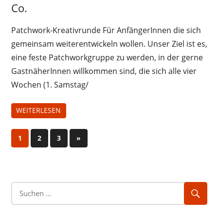
12-2013
Co.
Patchwork-Kreativrunde Für AnfängerInnen die sich
gemeinsam weiterentwickeln wollen. Unser Ziel ist es,
eine feste Patchworkgruppe zu werden, in der gerne
GastnäherInnen willkommen sind, die sich alle vier
Wochen (1. Samstag/
WEITERLESEN
Seitennummerierung
Nächste
1
2
3
»
Beiträge
der
Beiträge