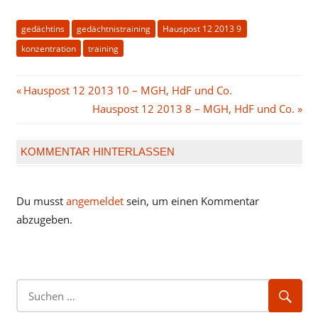
gedächtins
gedächtnistraining
Hauspost 12 2013 9
konzentration
training
Beitragsnavigation
Vorheriger
Hauspost 12 2013 10 – MGH, HdF und Co.
Beitrag:
Nächster
Hauspost 12 2013 8 – MGH, HdF und Co.
Beitrag:
KOMMENTAR HINTERLASSEN
Du musst
angemeldet
sein, um einen Kommentar
abzugeben.