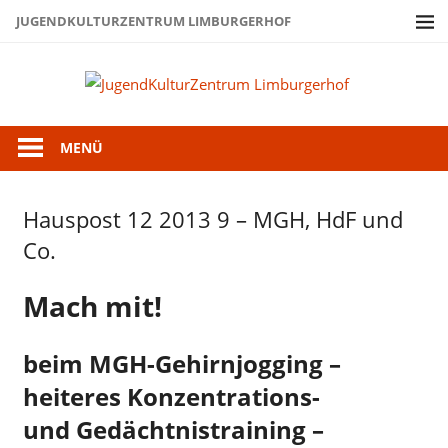
Zum
JUGENDKULTURZENTRUM LIMBURGERHOF
Inhalt
springen
Juge
Limb
MENÜ
Hauspost 12 2013 9 – MGH, HdF und
Hauspost
12-2013
Co.
Mach mit!
beim MGH-Gehirnjogging –
heiteres Konzentrations-
und Gedächtnistraining –