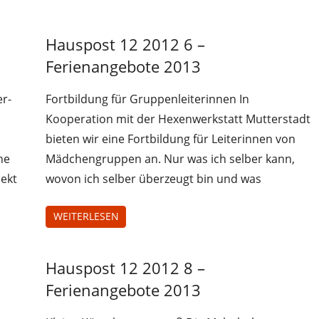
Hauspost 12 2012 6 –
Hauspost
12-2012
Ferienangebote 2013
er-
Fortbildung für Gruppenleiterinnen In
Kooperation mit der Hexenwerkstatt Mutterstadt
bieten wir eine Fortbildung für Leiterinnen von
ne
Mädchengruppen an. Nur was ich selber kann,
jekt
wovon ich selber überzeugt bin und was
WEITERLESEN
Hauspost 12 2012 8 –
Hauspost
12-2012
Ferienangebote 2013