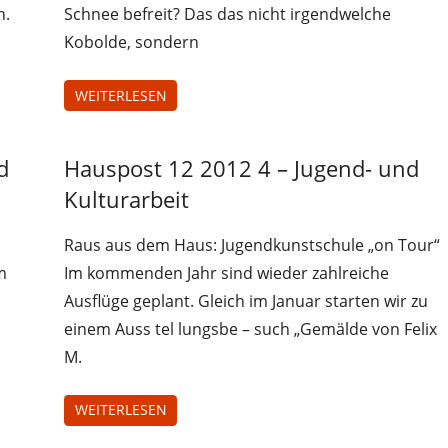
n.
Schnee befreit? Das das nicht irgendwelche
Kobolde, sondern
WEITERLESEN
d
Hauspost 12 2012 4 – Jugend- und
Hauspost
12-2012
Kulturarbeit
Raus aus dem Haus: Jugendkunstschule „on Tour“
m
Im kommenden Jahr sind wieder zahlreiche
m
Ausflüge geplant. Gleich im Januar starten wir zu
einem Auss tel lungsbe – such „Gemälde von Felix
M.
WEITERLESEN