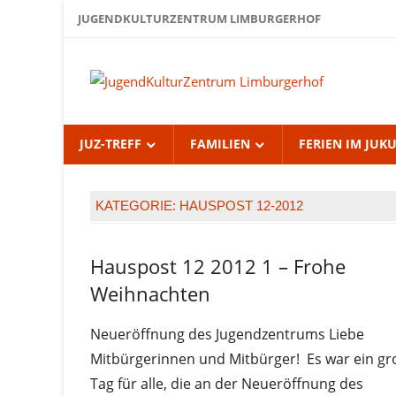
Zum
JUGENDKULTURZENTRUM LIMBURGERHOF
Inhalt
springen
Jug
Lim
JUZ-TREFF
FAMILIEN
FERIEN IM JUK
KATEGORIE:
HAUSPOST 12-2012
Hauspost 12 2012 1 – Frohe
Hauspost
12-2012
Weihnachten
Neueröffnung des Jugendzentrums Liebe
Mitbürgerinnen und Mitbürger! Es war ein gr
Tag für alle, die an der Neueröffnung des