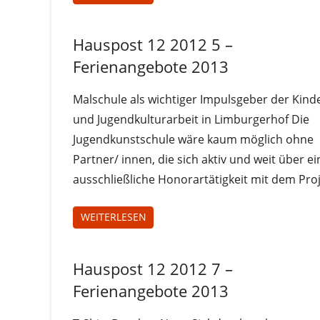
Hauspost 12 2012 5 –
Hauspost
12-2012
Ferienangebote 2013
Malschule als wichtiger Impulsgeber der Kind
und Jugendkulturarbeit in Limburgerhof Die
Jugendkunstschule wäre kaum möglich ohne
Partner/ innen, die sich aktiv und weit über ei
ausschließliche Honorartätigkeit mit dem Pro
WEITERLESEN
Hauspost 12 2012 7 –
Hauspost
12-2012
Ferienangebote 2013