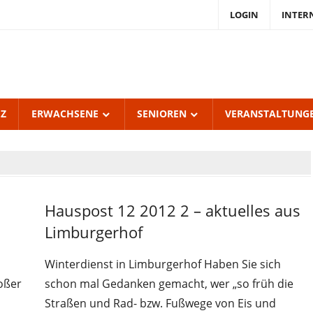
LOGIN
INTER
endKulturZentrum
burgerhof
UZ
ERWACHSENE
SENIOREN
VERANSTALTUNG
Hauspost 12 2012 2 – aktuelles aus
Hauspost
12-2012
Limburgerhof
Winterdienst in Limburgerhof Haben Sie sich
oßer
schon mal Gedanken gemacht, wer „so früh die
Straßen und Rad- bzw. Fußwege von Eis und