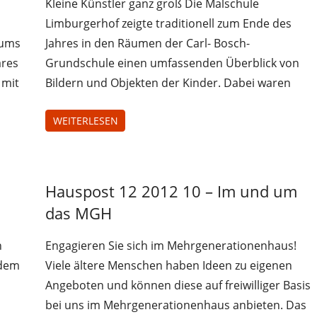
Kleine Künstler ganz groß Die Malschule
Limburgerhof zeigte traditionell zum Ende des
rums
Jahres in den Räumen der Carl- Bosch-
ares
Grundschule einen umfassenden Überblick von
 mit
Bildern und Objekten der Kinder. Dabei waren
WEITERLESEN
Hauspost 12 2012 10 – Im und um
Hauspost
12-2012
das MGH
n
Engagieren Sie sich im Mehrgenerationenhaus!
 dem
Viele ältere Menschen haben Ideen zu eigenen
Angeboten und können diese auf freiwilliger Basis
bei uns im Mehrgenerationenhaus anbieten. Das