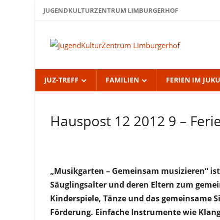
Zum
JUGENDKULTURZENTRUM LIMBURGERHOF
Inhalt
springen
Jug
Lim
JUZ-TREFF
FAMILIEN
FERIEN IM JUK
Hauspost 12 2012 9 – Fer
Hauspost
12-2012
„Musikgarten – Gemeinsam musizieren“ ist
Säuglingsalter und deren Eltern zum geme
Kinderspiele, Tänze und das gemeinsame Si
Förderung. Einfache Instrumente wie Klang