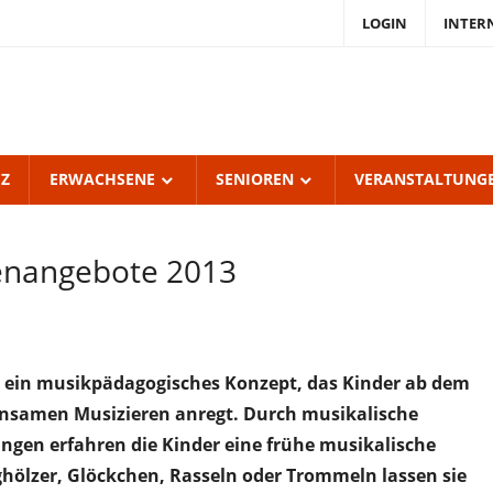
LOGIN
INTER
endKulturZentrum
burgerhof
UZ
ERWACHSENE
SENIOREN
VERANSTALTUNG
ienangebote 2013
 ein musikpädagogisches Konzept, das Kinder ab dem
insamen Musizieren anregt. Durch musikalische
ngen erfahren die Kinder eine frühe musikalische
hölzer, Glöckchen, Rasseln oder Trommeln lassen sie