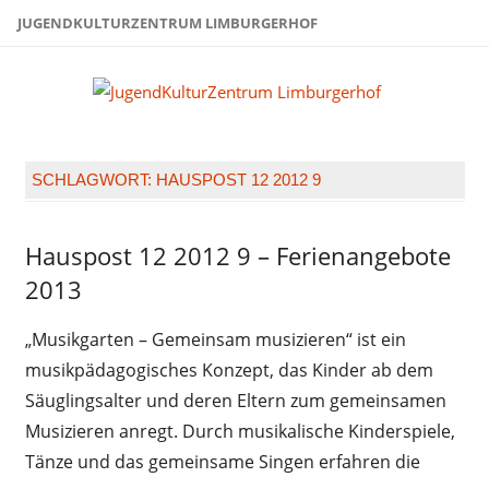
Zum
JUGENDKULTURZENTRUM LIMBURGERHOF
Inhalt
springen
Juge
Limb
SCHLAGWORT:
HAUSPOST 12 2012 9
Hauspost 12 2012 9 – Ferienangebote
Hauspost
12-2012
2013
„Musikgarten – Gemeinsam musizieren“ ist ein
musikpädagogisches Konzept, das Kinder ab dem
Säuglingsalter und deren Eltern zum gemeinsamen
Musizieren anregt. Durch musikalische Kinderspiele,
Tänze und das gemeinsame Singen erfahren die