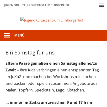
Zum
JUGENDKULTURZENTRUM LIMBURGERHOF
Inhalt
springen
Juge
Limb
MENÜ
Ein Samstag für uns
Familien
Uncategorized
Eltern/Paare genießen einen Samstag alleine/zu
Zweit
– Ihre Kids verbringen einen entspannten Tag
im JuKuZ und machen bei Workshops mit, kochen
und backen oder spielen zusammen. Angebote aus
Malen, Töpfern, Speckstein, Lego, Klötzchen.
… immer im Zeitraum zwischen 9 und 17 h im