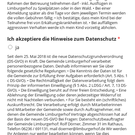
Rahmen der Betreuung teilnehmen darf - inkl. Ausflügen in
Limburgerhof zu Spielplätzen oder in den Wald. • Bei einer
Abmeldung später als drei Tage vor dem jeweiligen Termin werden
die vollen Gebühren fällig. • Ich bestätige, dass mein Kind bei der
Teilnahme frei von Erkältungskrankheiten ist. • Bei auffälligem
aggressiven Verhalten werde ich mein Kind vorzeitig abholen.
Ich akzeptiere die Hinweise zum Datenschutz
*
ja
Seit dem 25. Mai 2018 ist die neue Datenschutzgrundverordnung
(DS-GVO) in Kraft. Die Gemeinde Limburgerhof verarbeitet
personenbezogene Daten. Deshalb informieren wir Sie über
folgende gesetzliche Regelungen: • Die Kenntnis der Daten ist für
die Gemeinde zur Erfüllung ihrer Aufgaben erforderlich (Art. 5 Abs. 1
c DS-GVO). • Die Rechtmäßigkeit der Datenverarbeitung folgt dem
Prinzip der informierten Einwilligung (§ 5 Abs. 2 LDSG / Art. 7, 13 DS-
GVO). • Die Einwilligung beruht auf Ihrer freien Entscheidung. • Eine
Ablehnung der Einwilligung oder deren jederzeitiger Widerruf ist
nicht mit Nachteilen verbunden. • Für Sie besteht ein (schriftliches)
Auskunftsrecht. Die Verarbeitung erfolgt durch Mitarbeiterinnen
und Mitarbeiter der Gemeinde sowie durch Auftragnehmer, mit
denen die Gemeinde Limburgerhof Verträge abgeschlossen hat auf
der Basis der neuen DS-GVO Bei Fragen: Datenschutzbeauftragter
der Gemeinde Limburgerhof: Rolf Dörner, Zimmer 31 im Rathaus,
Telefon 06236 / 691131, mail doerner@limburgerhof.de Wir werden
Ihr Anliegen nur weiter bearbeiten können, wenn Sie dies