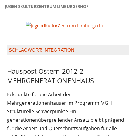
Zum
JUGENDKULTURZENTRUM LIMBURGERHOF
Inhalt
springen
Juge
Limb
SCHLAGWORT:
INTEGRATION
Hauspost Ostern 2012 2 –
Hauspost
Ostern-
MEHRGENERATIONENHAUS
2012
Eckpunkte für die Arbeit der
Mehrgenerationenhäuser im Programm MGH II
Strukturelle Schwerpunkte Ein
generationenübergreifender Ansatz bleibt prägend
für die Arbeit und Querschnittsaufgaben für alle