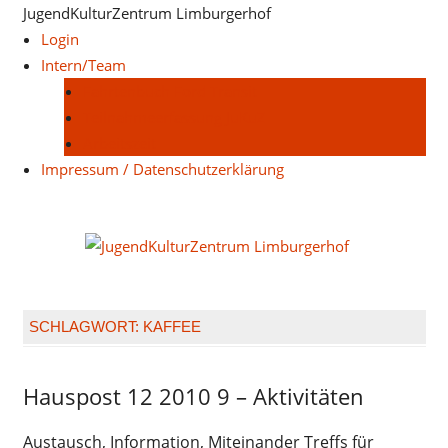
Zum
JugendKulturZentrum Limburgerhof
Inhalt
Login
springen
Intern/Team
Fahrtenbuch Ford Transit
Teilnahmeerfassung JuKuZ
Arbeitszeit
Impressum / Datenschutzerklärung
Juge
Limb
SCHLAGWORT:
KAFFEE
Hauspost 12 2010 9 – Aktivitäten
Hauspost
12-2010
Austausch, Information, Miteinander Treffs für