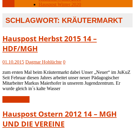
Hauspost Winter 2020
SCHLAGWORT:
KRÄUTERMARKT
Hauspost
Hauspost Herbst 2015 14 –
Herbst
HDF/MGH
2015
01.10.2015
Dagmar Hohlüchte
0
zum ersten Mal beim Kräutermarkt dabei Unser „Neuer“ im JuKuZ
Seit Februar diesen Jahres arbeitet unser neuer Pädagogischer
Mitarbeiter Markus Maierhofer in unserem Jugendzentrum. Er
wurde gleich in´s kalte Wasser
Weiterlesen
Hauspost
Hauspost Ostern 2012 14 – MGH
Ostern-
UND DIE VEREINE
2012