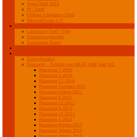
Yoga-Treff 2024
PC-Treff
Offener Linedance-Treff
MusicalGroup e.V.
Senioren
Linedance-Treff / Ü60
Seniorengymnastik
Zusammen Essen
Veranstaltungen
Projekte
Zukunftspaket
Hauspost – Zeitung von MGH, HdF und JuZ
Hauspost 7-2009
Hauspost 1-2010
Hauspost 12-2010
Hauspost Sommer-2011
Hauspost Ostern-2012
Hauspost 9 2012
Hauspost 12-2012
Hauspost 9-2013
Hauspost 12-2013
Hauspost 4 2014
Hauspost Herbst 2015
Hauspost Winter 2015
Hauspost Winter 2016