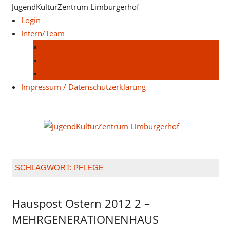
Zum
JugendKulturZentrum Limburgerhof
Inhalt
Login
springen
Intern/Team
Fahrtenbuch Ford Transit
Teilnahmeerfassung JuKuZ
Arbeitszeit
Impressum / Datenschutzerklärung
Juge
Limb
SCHLAGWORT:
PFLEGE
Hauspost Ostern 2012 2 –
Hauspost
Ostern-
MEHRGENERATIONENHAUS
2012