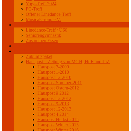
Yoga-Treff 2024
PC-Treff
Offener Linedance-Treff
MusicalGroup e.V.
Senioren
Linedance-Treff / Ü60
Seniorengymnastik
Zusammen Essen
Veranstaltungen
Projekte
Zukunftspaket
Hauspost – Zeitung von MGH, HdF und JuZ
Hauspost 7-2009
Hauspost 1-2010
Hauspost 12-2010
Hauspost Sommer-2011
Hauspost Ostern-2012
Hauspost 9 2012
Hauspost 12-2012
Hauspost 9-2013
Hauspost 12-2013
Hauspost 4 2014
Hauspost Herbst 2015
Hauspost Winter 2015
Hauspost Winter 2016