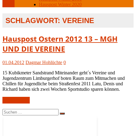
Hauspost Winter 2020
SCHLAGWORT:
VEREINE
Hauspost
Hauspost Ostern 2012 13 – MGH
Ostern-
UND DIE VEREINE
2012
01.04.2012
Dagmar Hohlüchte
0
15 Kubikmeter Sandstrand Miteinander geht´s Vereine und
Jugendzentrum Limburgerhof boten Raum zum Mitmachen und
Chillen für Jugendliche beim Straßenfest 2011 Latu, Denis und
Richard haben sich zwei Wochen Sportstudio sparen können.
Weiterlesen
Suchen
Suchen
nach: