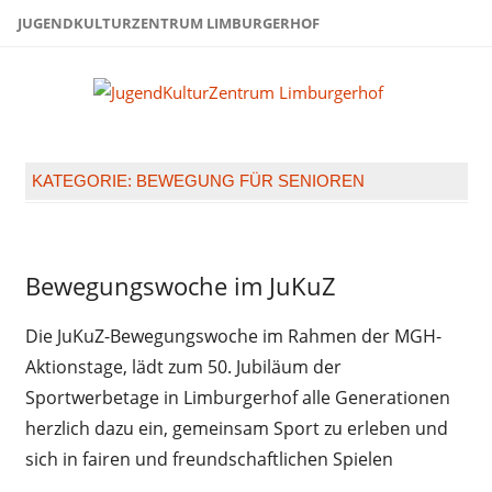
Zum
JUGENDKULTURZENTRUM LIMBURGERHOF
Inhalt
springen
Juge
Limb
KATEGORIE:
BEWEGUNG FÜR SENIOREN
Bewegung
Bewegungswoche im JuKuZ
für
Senioren
Die JuKuZ-Bewegungswoche im Rahmen der MGH-
Erwachsene
Aktionstage, lädt zum 50. Jubiläum der
Fussball
Sportwerbetage in Limburgerhof alle Generationen
Jugendliche
herzlich dazu ein, gemeinsam Sport zu erleben und
Juz-
sich in fairen und freundschaftlichen Spielen
Treff