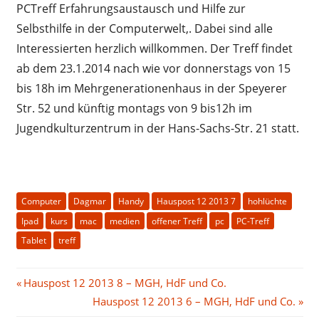
PCTreff Erfahrungsaustausch und Hilfe zur
Selbsthilfe in der Computerwelt,. Dabei sind alle
Interessierten herzlich willkommen. Der Treff findet
ab dem 23.1.2014 nach wie vor donnerstags von 15
bis 18h im Mehrgenerationenhaus in der Speyerer
Str. 52 und künftig montags von 9 bis12h im
Jugendkulturzentrum in der Hans-Sachs-Str. 21 statt.
Computer
Dagmar
Handy
Hauspost 12 2013 7
hohlüchte
Ipad
kurs
mac
medien
offener Treff
pc
PC-Treff
Tablet
treff
Beitragsnavigation
Vorheriger
Hauspost 12 2013 8 – MGH, HdF und Co.
Beitrag:
Nächster
Hauspost 12 2013 6 – MGH, HdF und Co.