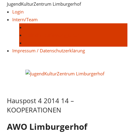
Zum
JugendKulturZentrum Limburgerhof
Inhalt
Login
springen
Intern/Team
Fahrtenbuch Ford Transit
Teilnahmeerfassung JuKuZ
Arbeitszeit
Impressum / Datenschutzerklärung
Juge
Limb
Hauspost 4 2014 14 –
Hauspost
4 2014
KOOPERATIONEN
AWO Limburgerhof