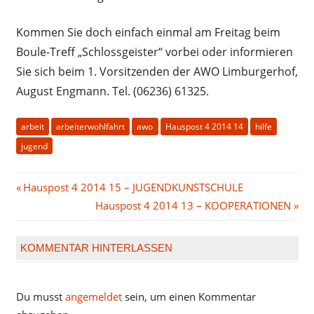
Kommen Sie doch einfach einmal am Freitag beim
Boule-Treff „Schlossgeister“ vorbei oder informieren
Sie sich beim 1. Vorsitzenden der AWO Limburgerhof,
August Engmann. Tel. (06236) 61325.
arbeit
arbeiterwohlfahrt
awo
Hauspost 4 2014 14
hilfe
jugend
Beitragsnavigation
Vorheriger
Hauspost 4 2014 15 – JUGENDKUNSTSCHULE
Beitrag:
Nächster
Hauspost 4 2014 13 – KOOPERATIONEN
Beitrag:
KOMMENTAR HINTERLASSEN
Du musst
angemeldet
sein, um einen Kommentar