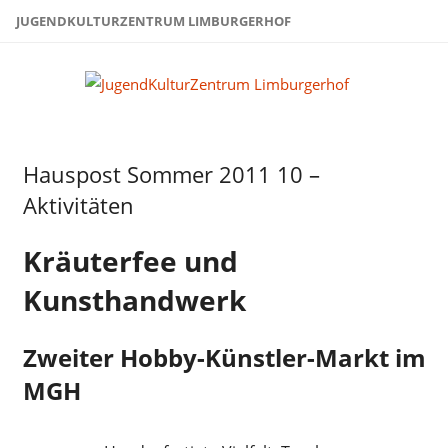
Zum
JUGENDKULTURZENTRUM LIMBURGERHOF
Inhalt
springen
Juge
Limb
Hauspost Sommer 2011 10 –
Hauspost
Sommer-
Aktivitäten
2011
Kräuterfee und
Kunsthandwerk
Zweiter Hobby-Künstler-Markt im
MGH