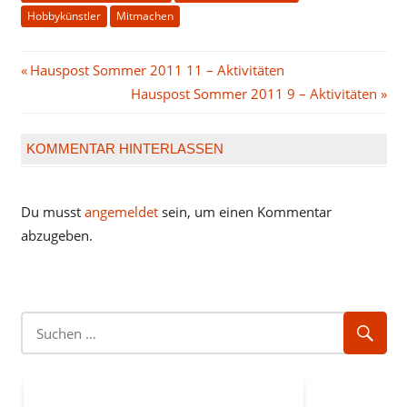
Hobbykünstler
Mitmachen
Beitragsnavigation
Vorheriger
Hauspost Sommer 2011 11 – Aktivitäten
Beitrag:
Nächster
Hauspost Sommer 2011 9 – Aktivitäten
Beitrag:
KOMMENTAR HINTERLASSEN
Du musst
angemeldet
sein, um einen Kommentar
abzugeben.