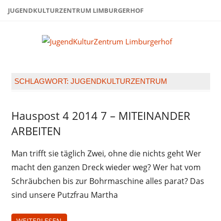
Zum
JUGENDKULTURZENTRUM LIMBURGERHOF
Inhalt
springen
Juge
Limb
SCHLAGWORT:
JUGENDKULTURZENTRUM
Hauspost 4 2014 7 – MITEINANDER
Hauspost
4 2014
ARBEITEN
Man trifft sie täglich Zwei, ohne die nichts geht Wer
macht den ganzen Dreck wieder weg? Wer hat vom
Schräubchen bis zur Bohrmaschine alles parat? Das
sind unsere Putzfrau Martha
WEITERLESEN