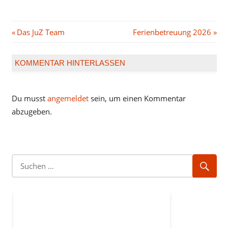
Beitragsnavigation
Vorheriger
Nächster
Das JuZ Team
Ferienbetreuung 2026
Beitrag:
Beitrag:
KOMMENTAR HINTERLASSEN
Du musst
angemeldet
sein, um einen Kommentar
abzugeben.