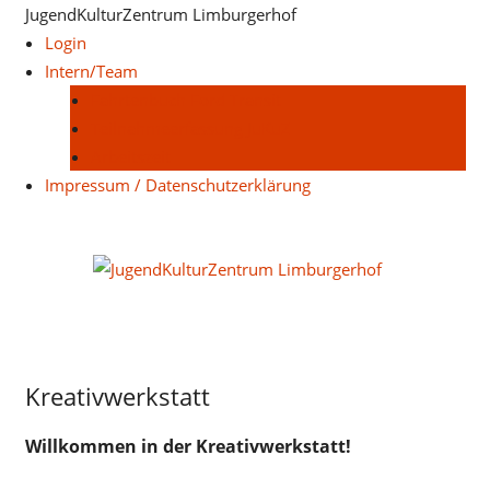
Zum
JugendKulturZentrum Limburgerhof
Inhalt
Login
springen
Intern/Team
Fahrtenbuch Ford Transit
Teilnahmeerfassung JuKuZ
Arbeitszeit
Impressum / Datenschutzerklärung
Juge
Limb
Jugendliche
Kreativwerkstatt
Juz-
Treff
Willkommen in der Kreativwerkstatt!
Uncategorized