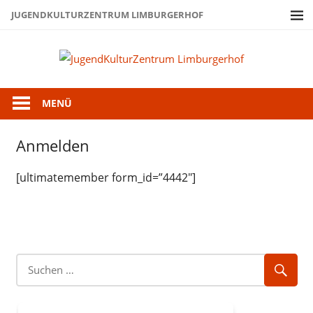
Zum
JUGENDKULTURZENTRUM LIMBURGERHOF
Inhalt
springen
Juge
Limb
MENÜ
Anmelden
[ultimatemember form_id=”4442″]