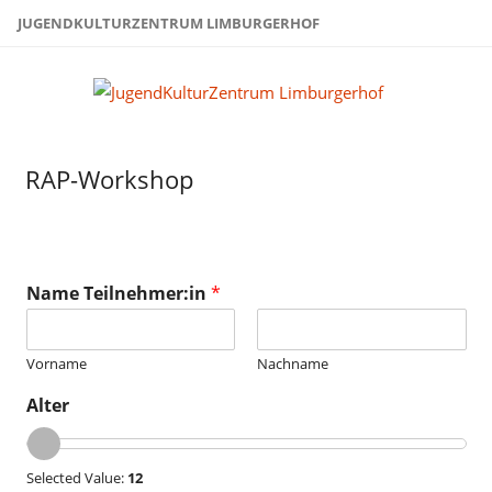
Zum
JUGENDKULTURZENTRUM LIMBURGERHOF
Inhalt
springen
Juge
Limb
RAP-Workshop
Name Teilnehmer:in
*
Vorname
Nachname
Alter
Selected Value:
12