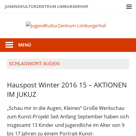
Zum
JUGENDKULTURZENTRUM LIMBURGERHOF
Inhalt
springen
Juge
Limb
MENÜ
SCHLAGWORT:
AUGEN
Hauspost Winter 2016 15 – AKTIONEN
Hauspost
Winter
IM JUKUZ
2016
„Schau mir in die Augen, Kleines“ Große Werkschau
zum Kunst-Projekt Seit Anfang September haben sich
insgesamt 13 Kinder und Jugendliche im Alter von 9
bis 17 Jahren zu einem Portrait-Kunst-