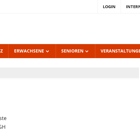
LOGIN
INTER
endKulturZentrum
burgerhof
UZ
ERWACHSENE
SENIOREN
VERANSTALTUNG
ste
MGH