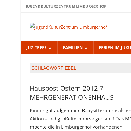
Zum
JUGENDKULTURZENTRUM LIMBURGERHOF
Inhalt
springen
Jug
Lim
JUZ-TREFF
FAMILIEN
FERIEN IM JUK
SCHLAGWORT:
EBEL
Hauspost Ostern 2012 7 –
Hauspost
Ostern-
MEHRGENERATIONENHAUS
2012
Kinder gut aufgehoben Babysitterbörse als er
Aktion – Leihgroßelternbörse geplant ! Das 
möchte die in Limburgerhof vorhandenen