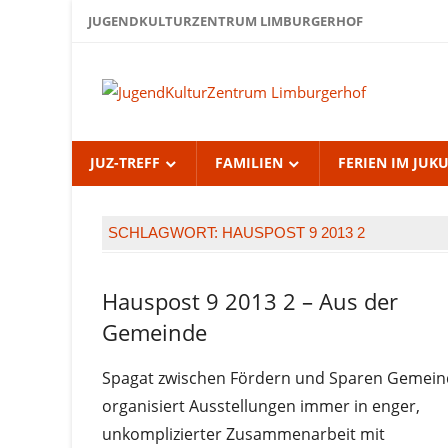
Zum
JUGENDKULTURZENTRUM LIMBURGERHOF
Inhalt
springen
Jug
Lim
JUZ-TREFF
FAMILIEN
FERIEN IM JUK
SCHLAGWORT:
HAUSPOST 9 2013 2
Hauspost 9 2013 2 – Aus der
Hauspost
9-2013
Gemeinde
Spagat zwischen Fördern und Sparen Gemei
organisiert Ausstellungen immer in enger,
unkomplizierter Zusammenarbeit mit