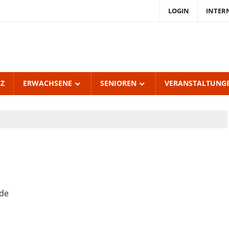
LOGIN
INTER
endKulturZentrum
burgerhof
UZ
ERWACHSENE
SENIOREN
VERANSTALTUNG
nde