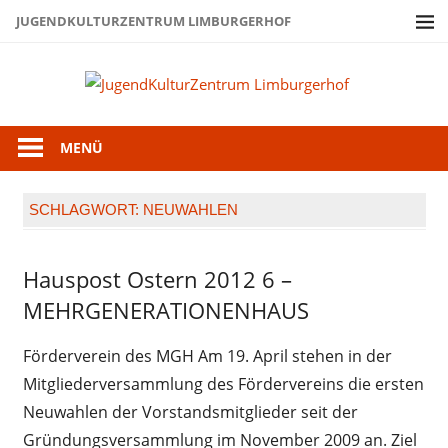
Zum
JUGENDKULTURZENTRUM LIMBURGERHOF
Inhalt
springen
Juge
Limb
MENÜ
SCHLAGWORT:
NEUWAHLEN
Hauspost Ostern 2012 6 –
Hauspost
Ostern-
MEHRGENERATIONENHAUS
2012
Förderverein des MGH Am 19. April stehen in der
Mitgliederversammlung des Fördervereins die ersten
Neuwahlen der Vorstandsmitglieder seit der
Gründungsversammlung im November 2009 an. Ziel