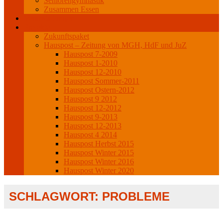
Seniorengymnastik
Zusammen Essen
Veranstaltungen
Projekte
Zukunftspaket
Hauspost – Zeitung von MGH, HdF und JuZ
Hauspost 7-2009
Hauspost 1-2010
Hauspost 12-2010
Hauspost Sommer-2011
Hauspost Ostern-2012
Hauspost 9 2012
Hauspost 12-2012
Hauspost 9-2013
Hauspost 12-2013
Hauspost 4 2014
Hauspost Herbst 2015
Hauspost Winter 2015
Hauspost Winter 2016
Hauspost Winter 2020
SCHLAGWORT:
PROBLEME