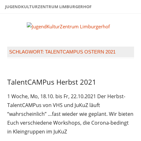
Zum
JUGENDKULTURZENTRUM LIMBURGERHOF
Inhalt
springen
Juge
Limb
SCHLAGWORT:
TALENTCAMPUS OSTERN 2021
Ferien
TalentCAMPus Herbst 2021
im
JuKuZ
1 Woche, Mo, 18.10. bis Fr, 22.10.2021 Der Herbst-
Online-
TalentCAMPus von VHS und JuKuZ läuft
Angebote
“wahrscheinlich” …fast wieder wie geplant. Wir bieten
Euch verschiedene Workshops, die Corona-bedingt
in Kleingruppen im JuKuZ