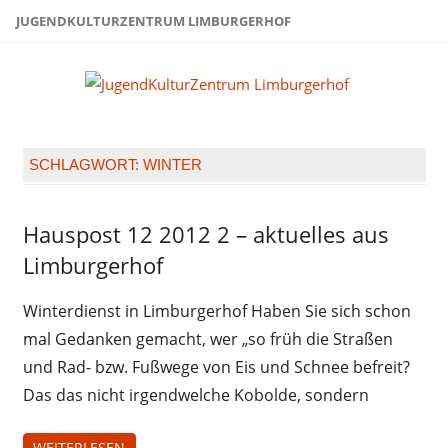
Zum
JUGENDKULTURZENTRUM LIMBURGERHOF
Inhalt
springen
Juge
Limb
SCHLAGWORT:
WINTER
Hauspost 12 2012 2 – aktuelles aus
Hauspost
12-2012
Limburgerhof
Winterdienst in Limburgerhof Haben Sie sich schon
mal Gedanken gemacht, wer „so früh die Straßen
und Rad- bzw. Fußwege von Eis und Schnee befreit?
Das das nicht irgendwelche Kobolde, sondern
WEITERLESEN