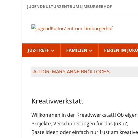
Zum
JUGENDKULTURZENTRUM LIMBURGERHOF
Inhalt
springen
Jug
Lim
JUZ-TREFF
FAMILIEN
FERIEN IM JUK
AUTOR:
MARY-ANNE BRÖLLOCHS
Jugendliche
Kreativwerkstatt
Juz-
Treff
Willkommen in der Kreativwerkstatt! Ob eige
Uncategorized
Projekte, Verschönerungen für das JuKuZ,
Bastelideen oder einfach nur Lust am kreativ