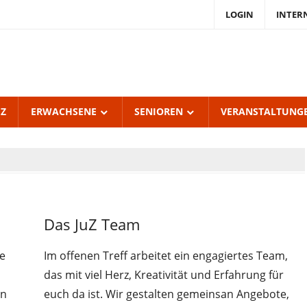
LOGIN
INTER
endKulturZentrum
burgerhof
UZ
ERWACHSENE
SENIOREN
VERANSTALTUNG
Jugendliche
Das JuZ Team
Juz-
Treff
ne
Im offenen Treff arbeitet ein engagiertes Team,
Uncategorized
das mit viel Herz, Kreativität und Erfahrung für
en
euch da ist. Wir gestalten gemeinsan Angebote,