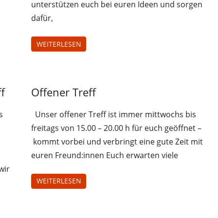
unterstützen euch bei euren Ideen und sorgen
dafür,
WEITERLESEN
Jugendliche
f
Offener Treff
Juz-
Treff
s
Unser offener Treff ist immer mittwochs bis
Uncategorized
freitags von 15.00 – 20.00 h für euch geöffnet –
kommt vorbei und verbringt eine gute Zeit mit
euren Freund:innen Euch erwarten viele
wir
WEITERLESEN