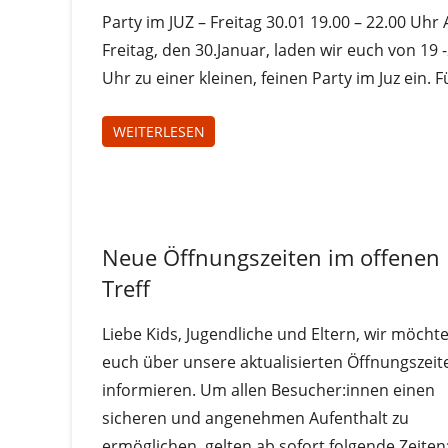
Treff
Party im JUZ – Freitag 30.01 19.00 – 22.00 Uhr
Freitag, den 30.Januar, laden wir euch von 19 
Uhr zu einer kleinen, feinen Party im Juz ein. F
WEITERLESEN
Jugendliche
Neue Öffnungszeiten im offenen
Juz-
Treff
Treff
Liebe Kids, Jugendliche und Eltern, wir möcht
euch über unsere aktualisierten Öffnungszeit
informieren. Um allen Besucher:innen einen
sicheren und angenehmen Aufenthalt zu
ermöglichen, gelten ab sofort folgende Zeiten: