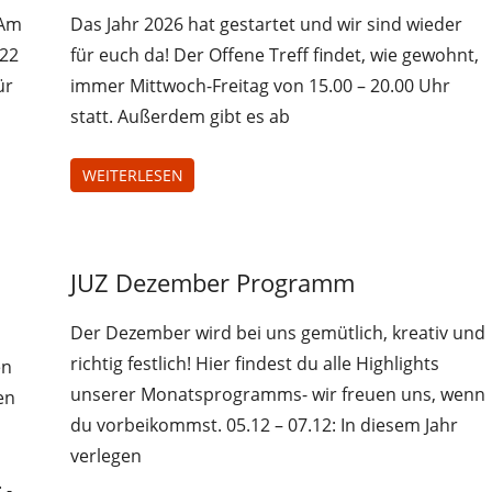
Treff
 Am
Das Jahr 2026 hat gestartet und wir sind wieder
-22
für euch da! Der Offene Treff findet, wie gewohnt,
ür
immer Mittwoch-Freitag von 15.00 – 20.00 Uhr
statt. Außerdem gibt es ab
WEITERLESEN
Jugendliche
JUZ Dezember Programm
Juz-
Treff
Der Dezember wird bei uns gemütlich, kreativ und
richtig festlich! Hier findest du alle Highlights
en
unserer Monatsprogramms- wir freuen uns, wenn
en
du vorbeikommst. 05.12 – 07.12: In diesem Jahr
verlegen
 -