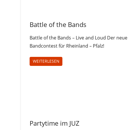
Uncategorized
Battle of the Bands
Battle of the Bands – Live and Loud Der neue
Bandcontest für Rheinland – Pfalz!
WEITERLESEN
Jugendliche
Partytime im JUZ
Juz-