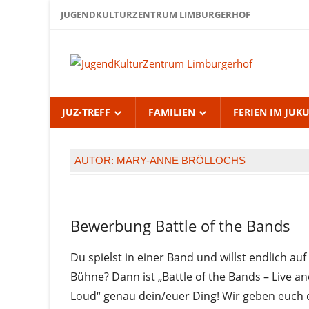
Zum
JUGENDKULTURZENTRUM LIMBURGERHOF
Inhalt
springen
Jug
Lim
JUZ-TREFF
FAMILIEN
FERIEN IM JUK
AUTOR:
MARY-ANNE BRÖLLOCHS
Jugendliche
Bewerbung Battle of the Bands
Juz-
Treff
Du spielst in einer Band und willst endlich auf
Sommer
Bühne? Dann ist „Battle of the Bands – Live a
2026
Loud“ genau dein/euer Ding! Wir geben euch 