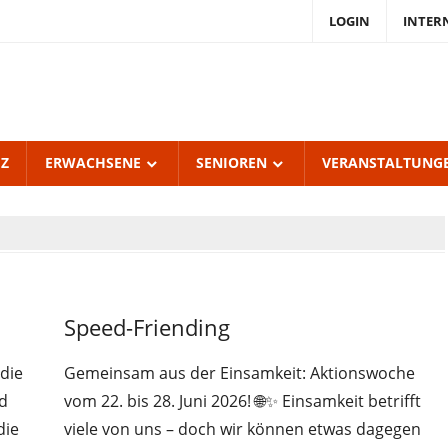
LOGIN
INTER
endKulturZentrum
burgerhof
UZ
ERWACHSENE
SENIOREN
VERANSTALTUNG
Uncategorized
Speed-Friending
 die
Gemeinsam aus der Einsamkeit: Aktionswoche
nd
vom 22. bis 28. Juni 2026! 🌐✨ Einsamkeit betrifft
die
viele von uns – doch wir können etwas dagegen