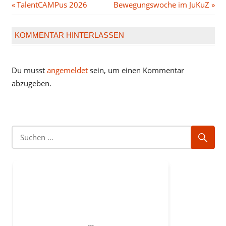
Beitragsnavigation
Vorheriger
Nächster
TalentCAMPus 2026
Bewegungswoche im JuKuZ
Beitrag:
Beitrag:
KOMMENTAR HINTERLASSEN
Du musst
angemeldet
sein, um einen Kommentar
abzugeben.