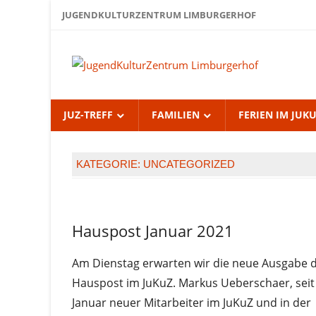
Zum
JUGENDKULTURZENTRUM LIMBURGERHOF
Inhalt
springen
Jug
Lim
JUZ-TREFF
FAMILIEN
FERIEN IM JUK
KATEGORIE:
UNCATEGORIZED
Uncategorized
Hauspost Januar 2021
Am Dienstag erwarten wir die neue Ausgabe 
Hauspost im JuKuZ. Markus Ueberschaer, seit
Januar neuer Mitarbeiter im JuKuZ und in der