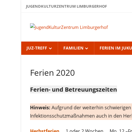
Zum
JUGENDKULTURZENTRUM LIMBURGERHOF
Inhalt
springen
Jug
Lim
JUZ-TREFF
FAMILIEN
FERIEN IM JUK
Ferien 2020
Ferien
im
JuKuZ
Ferien- und Betreuungszeiten
Hinweis:
Aufgrund der weiterhin schwierigen 
Infektionsschutzmaßnahmen auch in den Herb
Herbstferien
… 1 oder 2 Wochen … Mo, 12.–Fr,