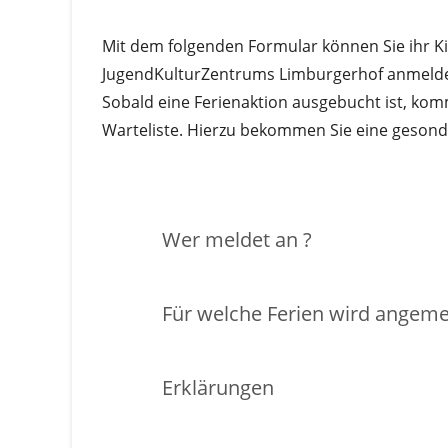
Mit dem folgenden Formular können Sie ihr Ki
JugendKulturZentrums Limburgerhof anmelden
Sobald eine Ferienaktion ausgebucht ist, kom
Warteliste. Hierzu bekommen Sie eine gesond
Wer meldet an ?
Für welche Ferien wi
Erklärungen
Wer meldet an ?
Geben Sie bitte Ihre Daten (als Eltern oder E
Wählen Sie die Ferienzeiträume, für die die 
Hier bestätigen Sie Anmeldung zur Ferienb
Für welche Ferien wird angeme
Erklärungen