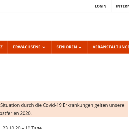
LOGIN
INTER
endKulturZentrum
burgerhof
UZ
ERWACHSENE
SENIOREN
VERANSTALTUNG
Situation durch die Covid-19 Erkrankungen gelten unsere
stferien 2020.
 23.10.20 – 10 Tage