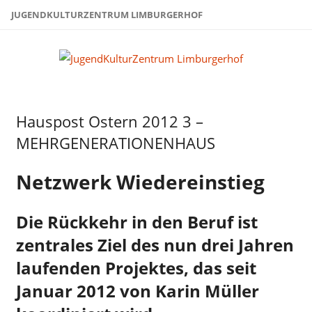
Zum
JUGENDKULTURZENTRUM LIMBURGERHOF
Inhalt
springen
Juge
Limb
Hauspost Ostern 2012 3 –
Hauspost
Ostern-
MEHRGENERATIONENHAUS
2012
Netzwerk Wiedereinstieg
Die Rückkehr in den Beruf ist
zentrales Ziel des nun drei Jahren
laufenden Projektes, das seit
Januar 2012 von Karin Müller