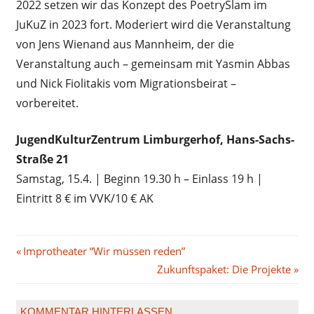
2022 setzen wir das Konzept des PoetrySlam im
JuKuZ in 2023 fort. Moderiert wird die Veranstaltung
von Jens Wienand aus Mannheim, der die
Veranstaltung auch – gemeinsam mit Yasmin Abbas
und Nick Fiolitakis vom Migrationsbeirat –
vorbereitet.
JugendKulturZentrum Limburgerhof, Hans-Sachs-
Straße 21
Samstag, 15.4. | Beginn 19.30 h – Einlass 19 h |
Eintritt 8 € im VVK/10 € AK
Beitragsnavigation
Vorheriger
Improtheater “Wir müssen reden”
Beitrag:
Nächster
Zukunftspaket: Die Projekte
Beitrag:
KOMMENTAR HINTERLASSEN