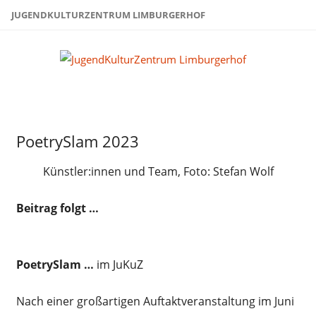
Zum
JUGENDKULTURZENTRUM LIMBURGERHOF
Inhalt
springen
Juge
Limb
Migrationsbeirat
PoetrySlam 2023
Uncategorized
Künstler:innen und Team, Foto: Stefan Wolf
Beitrag folgt …
PoetrySlam
…
im JuKuZ
Nach einer großartigen Auftaktveranstaltung im Juni