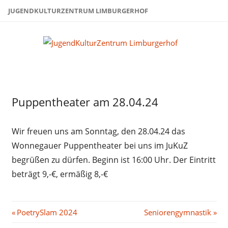
Zum
JUGENDKULTURZENTRUM LIMBURGERHOF
Inhalt
springen
Juge
Limb
Uncategorized
Puppentheater am 28.04.24
Wir freuen uns am Sonntag, den 28.04.24 das
Wonnegauer Puppentheater bei uns im JuKuZ
begrüßen zu dürfen. Beginn ist 16:00 Uhr. Der Eintritt
beträgt 9,-€, ermäßig 8,-€
Beitragsnavigation
Vorheriger
Nächster
PoetrySlam 2024
Seniorengymnastik
Beitrag:
Beitrag: