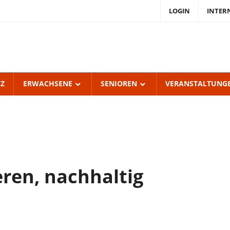
LOGIN
INTER
endKulturZentrum
burgerhof
UZ
ERWACHSENE
SENIOREN
VERANSTALTUNG
ren, nachhaltig