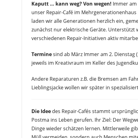
Kaputt … kann weg? Von wegen!
Immer am z
unser Repair-Café im Mehrgenerationenhaus
laden wir alle Generationen herzlich ein, gem
zunächst nur elektrische Geräte. Unterstütz
verschiedenen Repair-Initiativen aktiv mitarbei
Termine
sind ab März Immer am 2. Dienstag (9
jeweils im Kreativraum im Keller des Jugendk
Andere Reparaturen z.B. die Bremsen am Fahrr
Lieblingsjacke wollen wir später in spezialisie
Die Idee
des Repair-Cafés stammt ursprüngli
Postma ins Leben gerufen. Ihr Ziel: Der Wegw
Dinge wieder schätzen lernen. Mittlerweile gib
Müll vermeiden, sondern auch Menschen mite