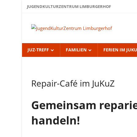
Zum
JUGENDKULTURZENTRUM LIMBURGERHOF
Inhalt
springen
Jug
Lim
JUZ-TREFF
FAMILIEN
FERIEN IM JUK
Uncategorized
Repair-Café im JuKuZ
Gemeinsam reparie
handeln!