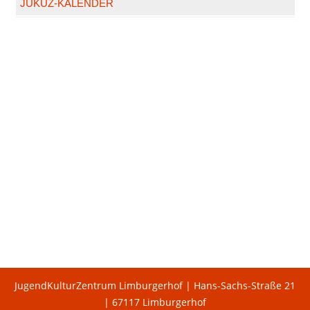
JUKUZ-KALENDER
JugendKulturZentrum Limburgerhof | Hans-Sachs-Straße 21
| 67117 Limburgerhof