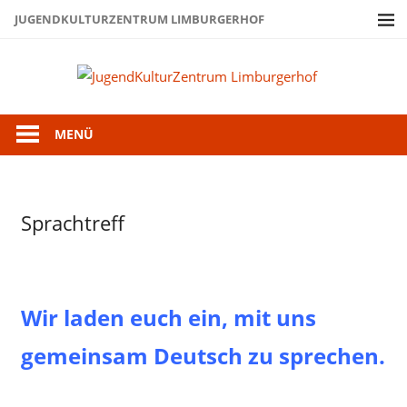
Zum
JUGENDKULTURZENTRUM LIMBURGERHOF
Inhalt
springen
Juge
Limb
MENÜ
Uncategorized
Sprachtreff
Wir laden euch ein, mit uns
gemeinsam Deutsch zu sprechen.