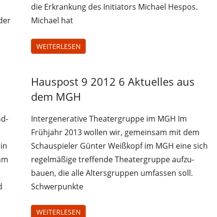
die Erkrankung des Initiators Michael Hespos.
der
Michael hat
WEITERLESEN
Hauspost 9 2012 6 Aktuelles aus
Hauspost
9 2012
dem MGH
nd-
Intergenerative Theatergruppe im MGH Im
Frühjahr 2013 wollen wir, gemeinsam mit dem
in
Schauspieler Günter Weißkopf im MGH eine sich
mm
regelmäßige treffende Theatergruppe aufzu-
bauen, die alle Altersgruppen umfassen soll.
d
Schwerpunkte
WEITERLESEN