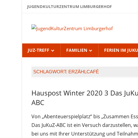
Zum
JUGENDKULTURZENTRUM LIMBURGERHOF
Inhalt
springen
Jug
Lim
JUZ-TREFF
FAMILIEN
FERIEN IM JUK
SCHLAGWORT:
ERZÄHLCAFÉ
Hauspost Winter 2020 3 Das JuK
Hauspost
Winter
ABC
2020
Von „Abenteuerspielplatz“ bis „Zusammen Es
Das JuKuZ-ABC ist ein Versuch darzustellen, w
bei uns mit Ihrer Unterstützung und Teilnah