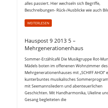
alles passiert. Hier wechseln sich Begriffe,
Beschreibungen- Rück-/Ausblicke wie auch Bil
WEITERLESEN
Hauspost 9 2013 5 –
Hauspost
9-2013
Mehrgenerationenhaus
Sommer-Erzählcafé Die Musikgruppe Rot-Mu
Mädels boten im offenenen Wohnzimmer des
Mehrgenerationenhauses mit „SCHIFF AHOI“ e
kunterbuntes musikalisches Sommerprogra
mit Seemannsliedern und abenteuerlichen
Geschichten. Mit Handharmonika, Ukeline un
Gesang begleiteten die