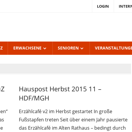
LOGIN
INTER
endKulturZentrum
burgerhof
UZ
ERWACHSENE
SENIOREN
VERANSTALTUNG
uZ
Hauspost Herbst 2015 11 –
Hauspost
Herbst
HDF/MGH
2015
sen“
Erzählcafé v2 im Herbst gestartet In große
as
Fußstapfen treten Seit über einem Jahr pausierte
me
das Erzählcafé im Alten Rathaus – bedingt durch