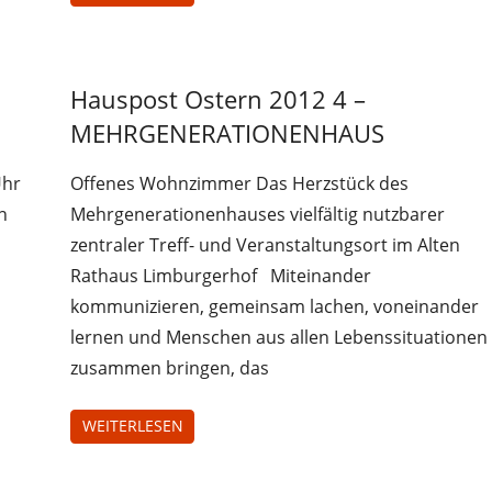
Hauspost Ostern 2012 4 –
Hauspost
Ostern-
MEHRGENERATIONENHAUS
2012
Uhr
Offenes Wohnzimmer Das Herzstück des
n
Mehrgenerationenhauses vielfältig nutzbarer
zentraler Treff- und Veranstaltungsort im Alten
Rathaus Limburgerhof Miteinander
kommunizieren, gemeinsam lachen, voneinander
lernen und Menschen aus allen Lebenssituationen
zusammen bringen, das
WEITERLESEN