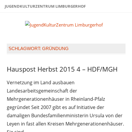
Zum
JUGENDKULTURZENTRUM LIMBURGERHOF
Inhalt
springen
Juge
Limb
SCHLAGWORT:
GRÜNDUNG
Hauspost Herbst 2015 4 – HDF/MGH
Hauspost
Herbst
2015
Vernetzung im Land ausbauen
Landesarbeitsgemeinschaft der
Mehrgenerationenhäuser in Rheinland-Pfalz
gegründet Seit 2007 gibt es auf Initiative der
damaligen Bundesfamilienministerin Ursula von der
Leyen in fast allen Kreisen Mehrgenerationenhäuser.
Sie sind