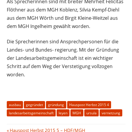
Als Sprecherinnen sind mit breiter Mehrheit Felicitas
Flöthner aus dem MGH Koblenz, Silvia Kempf-Diehl
aus dem MGH Wörth und Birgit Kleine-Weitzel aus
dem MGH Ingelheim gewählt worden.
Die Sprecherinnen sind Ansprechpersonen für die
Landes- und Bundes- regierung. Mit der Gründung
der Landesarbeitsgemeinschaft ist ein wichtiger
Schritt auf dem Weg der Verstetigung vollzogen
worden.
ausbau
gegründet
gründung
Hauspost Herbst 2015 4
landesarbeitsgemeinschaft
leyen
MGH
ursula
vernetzung
Beitragsnavigation
Vorheriger
Hauspost Herbst 2015 5 – HDF/MGH