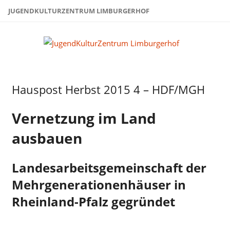
Zum
JUGENDKULTURZENTRUM LIMBURGERHOF
Inhalt
springen
Juge
Limb
Hauspost Herbst 2015 4 – HDF/MGH
Hauspost
Herbst
2015
Vernetzung im Land
ausbauen
Landesarbeitsgemeinschaft der
Mehrgenerationenhäuser in
Rheinland-Pfalz gegründet