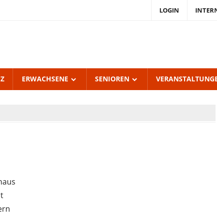
LOGIN
INTER
endKulturZentrum
burgerhof
UZ
ERWACHSENE
SENIOREN
VERANSTALTUNG
haus
t
ern