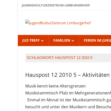
Zum
JUGENDKULTURZENTRUM LIMBURGERHOF
Inhalt
springen
Jug
Lim
JUZ-TREFF
FAMILIEN
FERIEN IM JUK
SCHLAGWORT:
HAUSPOST 12 2010 5
Hauspost 12 2010 5 – Aktivitäten
Hauspost
12-2010
Musik kennt keine Altersgrenzen
Musikstammtisch Pfalz im Mehrgenerationen
Einmal im Monat ist der Musikstammtisch gu
besucht und unter den Musikern und Besuch